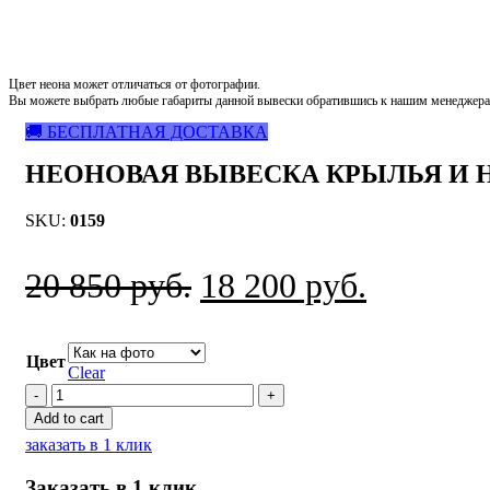
Цвет неона может отличаться от фотографии.
Вы можете выбрать любые габариты данной вывески обратившись к нашим менеджера
🚚 БЕСПЛАТНАЯ ДОСТАВКА
НЕОНОВАЯ ВЫВЕСКА КРЫЛЬЯ И 
SKU:
0159
Original
Current
20 850
руб.
18 200
руб.
price
price
was:
is:
Цвет
Clear
Неоновая
20
18
вывеска
Add to cart
Крылья
850
200
заказать в 1 клик
и
Нимб
руб..
руб..
Заказать в 1 клик