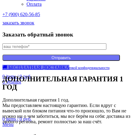
Оплата
+7 (900) 620-56-85
заказать звонок
Заказать обратный звонок
🚚 БЕСПЛАТНАЯ ДОСТАВКА
Нажимая на кнопку вы соглашаетесь с
политикой конфиденциальности
.
0
items
/
0
руб.
ДОПОЛНИТЕЛЬНАЯ ГАРАНТИЯ 1
0
Wishlist
ГОД
Дополнительная гарантия 1 год.
Мы предоставляем настоящую гарантию. Если вдруг с
вывеской или блоком питания что-то произошло, то Вам не
нужно ни о чем заботиться, мы все берём на себя: доставка из
0
items
/
0
руб.
любого региона, ремонт полностью за наш счёт.
Menu