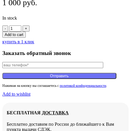
1 000
руб.
In stock
Дополнительная
гарантия
Add to cart
1
купить в 1 клик
год
quantity
Заказать обратный звонок
Нажимая на кнопку вы соглашаетесь с
политикой конфиденциальности
.
Add to wishlist
БЕСПЛАТНАЯ
ДОСТАВКА
Бесплатно доставим по России до ближайшего к Вам
пункта выдачи СДЭК.