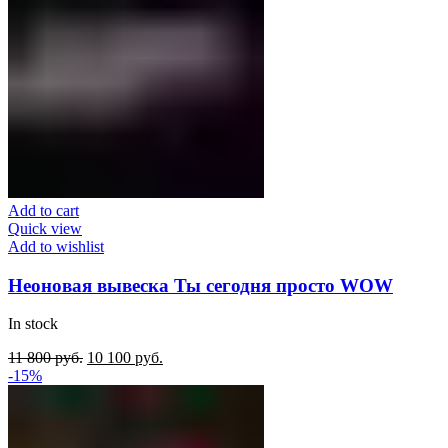
Add to cart
Quick view
Add to wishlist
Неоновая вывеска Ты сегодня просто WOW
In stock
Original
Current
11 800
руб.
10 100
руб.
price
price
-15%
was:
is:
11
10
800
100
руб..
руб..