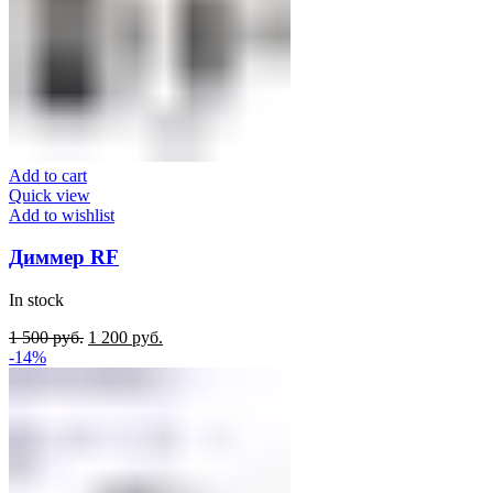
Add to cart
Quick view
Add to wishlist
Диммер RF
In stock
Original
Current
1 500
руб.
1 200
руб.
price
price
-14%
was:
is:
1
1
500
200
руб..
руб..