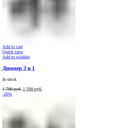
Add to cart
Quick view
Add to wishlist
Диммер 3 в 1
In stock
Original
Current
1 700
руб.
1 500
руб.
price
price
-20%
was:
is:
1
1
700
500
руб..
руб..