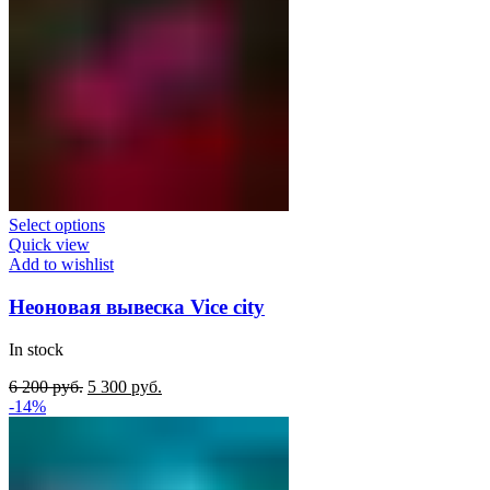
Select options
Quick view
Add to wishlist
Неоновая вывеска Vice city
In stock
Original
Current
6 200
руб.
5 300
руб.
price
price
-14%
was:
is:
6
5
200
300
руб..
руб..