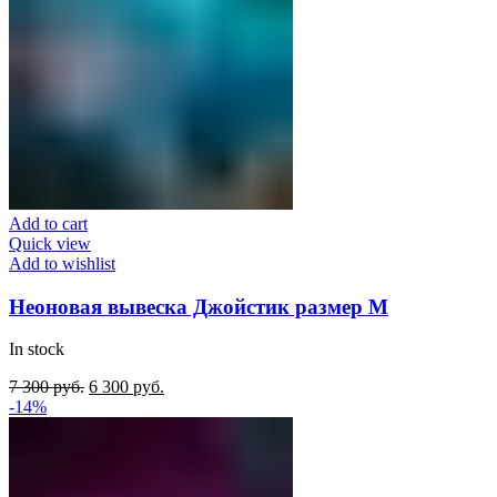
Add to cart
Quick view
Add to wishlist
Неоновая вывеска Джойстик размер M
In stock
Original
Current
7 300
руб.
6 300
руб.
price
price
-14%
was:
is:
7
6
300
300
руб..
руб..