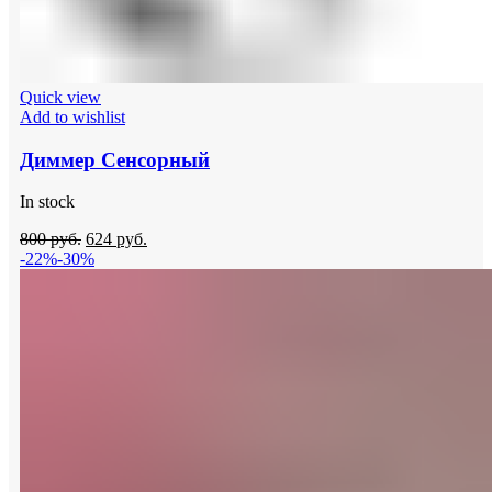
Quick view
Add to wishlist
Диммер Сенсорный
In stock
Original
Current
800
руб.
624
руб.
price
price
-22%
-30%
was:
is:
800
624
руб..
руб..