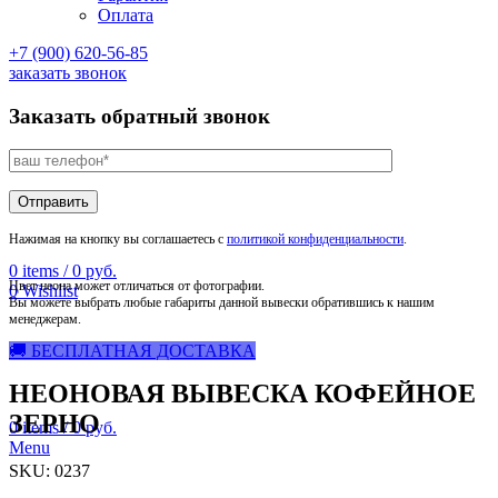
Оплата
+7 (900) 620-56-85
заказать звонок
Заказать обратный звонок
Нажимая на кнопку вы соглашаетесь с
политикой конфиденциальности
.
0
items
/
0
руб.
Цвет неона может отличаться от фотографии.
0
Wishlist
Вы можете выбрать любые габариты данной вывески обратившись к нашим
менеджерам.
🚚 БЕСПЛАТНАЯ ДОСТАВКА
НЕОНОВАЯ ВЫВЕСКА КОФЕЙНОЕ
ЗЕРНО
0
items
/
0
руб.
Menu
SKU:
0237