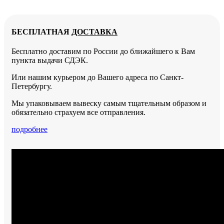
руб..
518
was:
is:
руб..
4
4
900
276
руб..
руб..
БЕСПЛАТНАЯ
ДОСТАВКА
Бесплатно доставим по России до ближайшего к Вам
пункта выдачи СДЭК.
Или нашим курьером до Вашего адреса по Санкт-
Петербургу.
Мы упаковываем вывеску самым тщательным образом и
обязательно страхуем все отправления.
подробнее