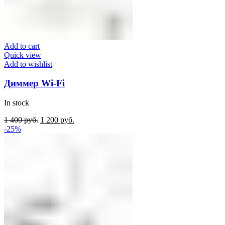
Add to cart
Quick view
Add to wishlist
Диммер Wi-Fi
In stock
Original
Current
1 400
руб.
1 200
руб.
price
price
-25%
was:
is:
1
1
400
200
руб..
руб..