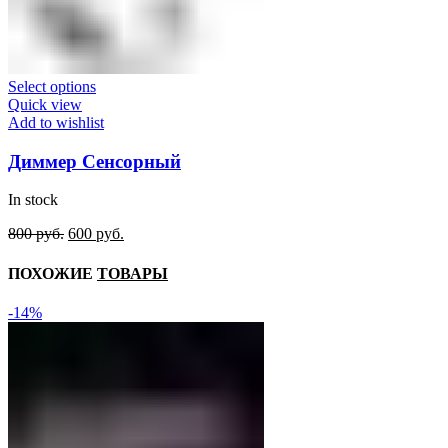
Select options
Quick view
Add to wishlist
Диммер Сенсорный
In stock
Original
Current
800
руб.
600
руб.
price
price
was:
is:
ПОХОЖИЕ
ТОВАРЫ
800
600
руб..
руб..
-14%