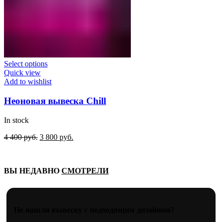
Select options
Quick view
Add to wishlist
Неоновая вывеска Chill
In stock
Original
Current
4 400
руб.
3 800
руб.
price
price
was:
is:
4
3
ВЫ НЕДАВНО
СМОТРЕЛИ
400
800
руб..
руб..
Не нашли вывеску с подходящим дизайном?