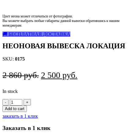
Цвет неона может отличаться от фотографии.
Вы можете выбрать любые габариты данной вывески обратившись к нашим
менеджерам.
🚚 БЕСПЛАТНАЯ ДОСТАВКА
НЕОНОВАЯ ВЫВЕСКА ЛОКАЦИЯ
SKU:
0175
Original
Current
2 860
руб.
2 500
руб.
price
price
In stock
was:
is:
Неоновая
2
2
вывеска
Add to cart
860
500
Локация
заказать в 1 клик
quantity
руб..
руб..
Заказать в 1 клик