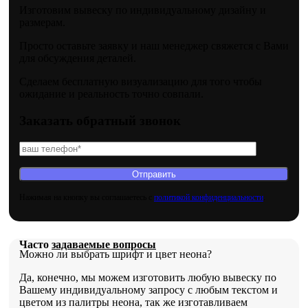
Изготовим вывеску по индивидуальному дизайну и
размерам.
Просто оставьте заявку и наш менеджер свяжется с Вами
для обсуждения деталей.
Сделаем бесплатную визуализацию для того чтобы
ожидание и реальность точно совпали.
Заказать обратный звонок
Нажимая на кнопку вы соглашаетесь с
политикой конфиденциальности
.
Часто
задаваемые вопросы
Можно ли выбрать шрифт и цвет неона?
Да, конечно, мы можем изготовить любую вывеску по
Вашему индивидуальному запросу с любым текстом и
цветом из палитры неона, так же изготавливаем