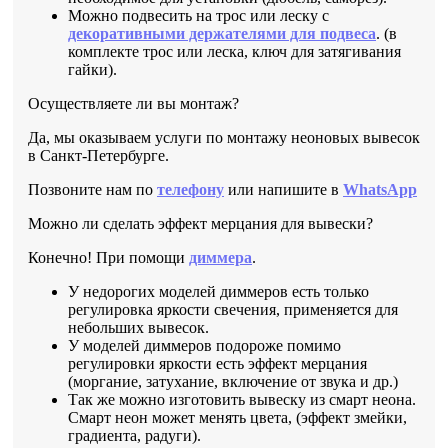
Можно подвесить на трос или леску с
декоративными держателями для подвеса
. (в
комплекте трос или леска, ключ для затягивания
гайки).
Осуществляете ли вы монтаж?
Да, мы оказываем услуги по монтажу неоновых вывесок
в Санкт-Петербурге.
Позвоните нам по
телефону
или напишите в
WhatsApp
Можно ли сделать эффект мерцания для вывески?
Конечно! При помощи
диммера
.
У недорогих моделей диммеров есть только
регулировка яркости свечения, применяется для
небольших вывесок.
У моделей диммеров подороже помимо
регулировки яркости есть эффект мерцания
(моргание, затухание, включение от звука и др.)
Так же можно изготовить вывеску из смарт неона.
Смарт неон может менять цвета, (эффект змейки,
градиента, радуги).