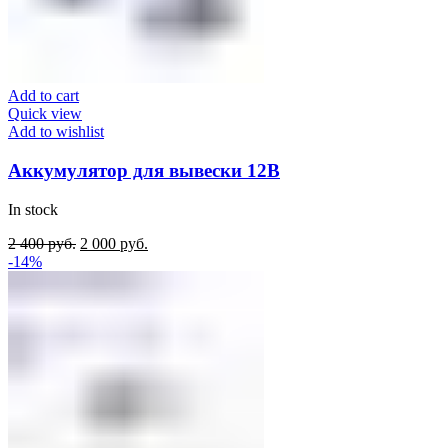
Add to cart
Quick view
Add to wishlist
Аккумулятор для вывески 12В
In stock
Original
Current
2 400
руб.
2 000
руб.
price
price
-14%
was:
is:
2
2
400
000
руб..
руб..