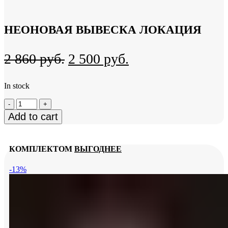
НЕОНОВАЯ ВЫВЕСКА ЛОКАЦИЯ
Original
Current
2 860
руб.
2 500
руб.
price
price
In stock
was:
is:
Неоновая
2
2
вывеска
Add to cart
860
500
Локация
quantity
руб..
руб..
КОМПЛЕКТОМ
ВЫГОДНЕЕ
-13%