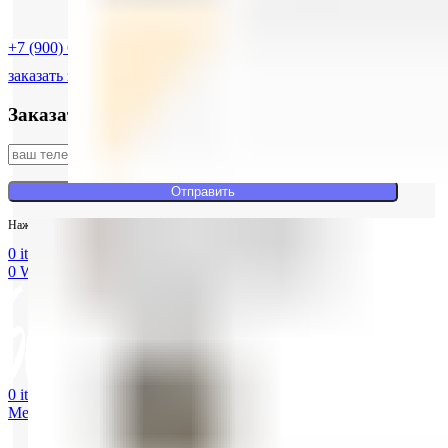
Оплата
+7 (900) 620-56-85
заказать звонок
Заказать обратный звонок
Нажимая на кнопку вы соглашаетесь с
политикой конфиденциальности
.
0
items
/
0
руб.
0
Wishlist
0
items
/
0
руб.
Menu