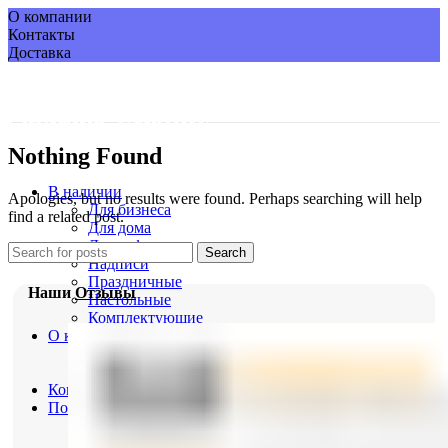
О компании
Контакты
Доставка
Nothing Found
В наличии
Apologies, but no results were found. Perhaps searching will help
Для бизнеса
find a related post.
Для дома
Для кофеен
Search
Надписи
Праздничные
Наши
Отзывы
Настольные
Комплектующие
О компании
О нас
Портфолио
Контакты
Покупателю
Доставка
Гарантия