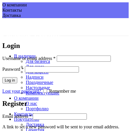
О компании
Контакты
Доставка
Login
В наличии
Username or email address
*
Для бизнеса
Для дома
Password
*
Для кофеен
Надписи
Log in
Праздничные
Настольные
Lost your password?
Remember me
Комплектующие
О компании
Register
О нас
Портфолио
Контакты
Email address
*
Покупателю
Доставка
A link to set a new password will be sent to your email address.
Гарантия