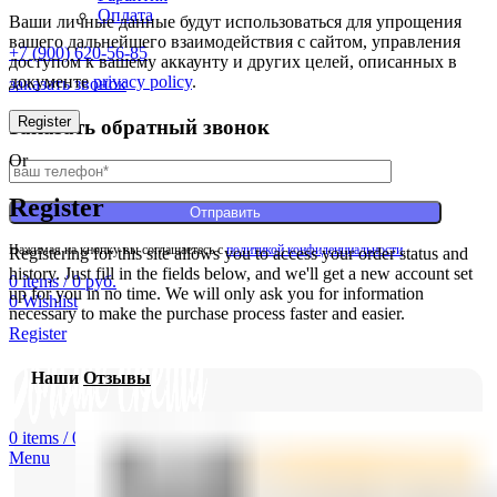
Оплата
Ваши личные данные будут использоваться для упрощения
вашего дальнейшего взаимодействия с сайтом, управления
+7 (900) 620-56-85
доступом к вашему аккаунту и других целей, описанных в
документе
privacy policy
.
заказать звонок
Register
Заказать обратный звонок
Or
Register
Нажимая на кнопку вы соглашаетесь с
политикой конфиденциальности
.
Registering for this site allows you to access your order status and
history. Just fill in the fields below, and we'll get a new account set
0
items
/
0
руб.
up for you in no time. We will only ask you for information
0
Wishlist
necessary to make the purchase process faster and easier.
Register
Наши
Отзывы
0
items
/
0
руб.
Menu